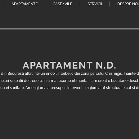
APARTAMENTE
CASE/VILE
SERVICII
DESPRE NOI
APARTAMENT N.D.
din Bucuresti aflat intr-un imobil interbelic din zona parcului Chismigiu. Inainte
luri si spatii de trecere. In urma recompartimentarii am creat o bucatarie deschi
uri sanitare. Amenajarea a presupus interventii majore atat structurale cat si de o