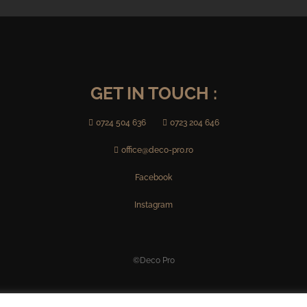
GET IN TOUCH :

0724 504 636

0723 204 646

office@deco-pro.ro
Facebook
Instagram
©Deco Pro